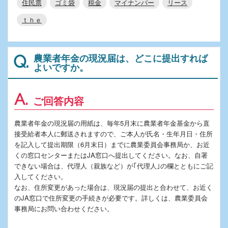
住民票
ゴミ袋
税金
マイナンバー
リース
ｔｈｅ
農業者年金の現況届は、どこに提出すれば
Q.
よいですか。
A.
ご回答内容
農業者年金の現況届の用紙は、毎年5月末に農業者年金基金から直
接受給者本人に郵送されますので、ご本人が氏名・生年月日・住所
を記入して提出期限（6月末日）までに農業委員会事務局か、お近
くの窓口センターまたはJA窓口へ提出してください。なお、自署
できない場合は、代理人（親族など）が｢代理人｣の欄とともにご記
入してください。
なお、住所変更があった場合は、現況届の提出と合わせて、お近く
のJA窓口で住所変更の手続きが必要です。詳しくは、農業委員会
事務局にお問い合わせください。