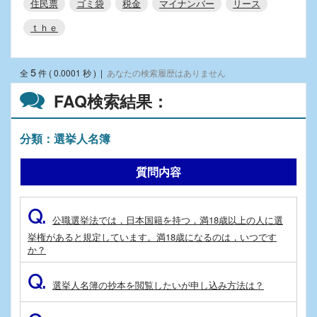
住民票
ゴミ袋
税金
マイナンバー
リース
ｔｈｅ
5
全
件 ( 0.0001 秒 )
|
あなたの検索履歴はありません
FAQ検索結果：
分類：選挙人名簿
質問内容
Q.
公職選挙法では，日本国籍を持つ，満18歳以上の人に選
挙権があると規定しています。満18歳になるのは，いつです
か？
Q.
選挙人名簿の抄本を閲覧したいが申し込み方法は？