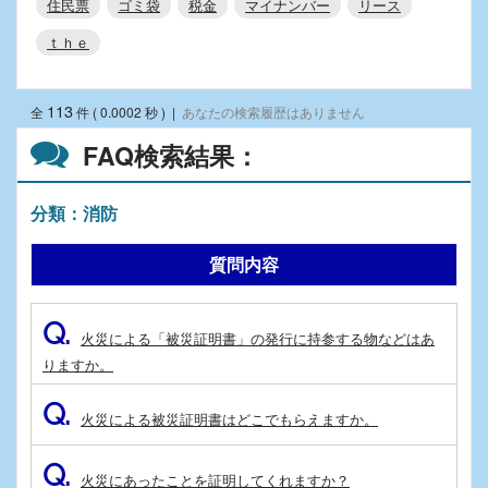
住民票
ゴミ袋
税金
マイナンバー
リース
ｔｈｅ
113
全
件 ( 0.0002 秒 )
|
あなたの検索履歴はありません
FAQ検索結果：
分類：消防
質問内容
Q.
火災による「被災証明書」の発行に持参する物などはあ
りますか。
Q.
火災による被災証明書はどこでもらえますか。
Q.
火災にあったことを証明してくれますか？