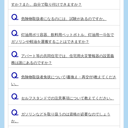
すか？また、自分で取り付けできますか？
Q.
危険物取扱者になるのには、試験があるのですか。
Q.
灯油用ポリ容器、飲料用ペットボトル、灯油用一斗缶で
ガソリンや軽油を運搬することはできますか？
Q.
アパート等の共同住宅では、住宅用火災警報器の設置義
務は誰にあるのですか？
Q.
危険物取扱者免状について(書換え・再交付)教えてくださ
い。
Q.
セルフスタンドでの注意事項について教えてください。
Q.
ガソリンなどを取り扱うのは資格が必要なのでしょう
か。