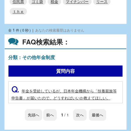
住民票
ゴミ袋
税金
マイナンバー
リース
ｔｈｅ
1
全
件 ( 0 秒 )
|
あなたの検索履歴はありません
FAQ検索結果：
分類：その他年金制度
質問内容
Q.
年金を受給しているが、日本年金機構から「扶養親族等
申告書」が届いたので、どうすればいいか教えてほしい。
先頭へ
前へ
1
/ 1
次へ
最後へ