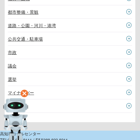
都市整備・景観
道路・公園・河川・港湾
公共交通・駐車場
市政
議会
選挙
マイナンバー
その他
高知市コールセンター
TEL
088-822-8111
/
FAX
088-822-8211