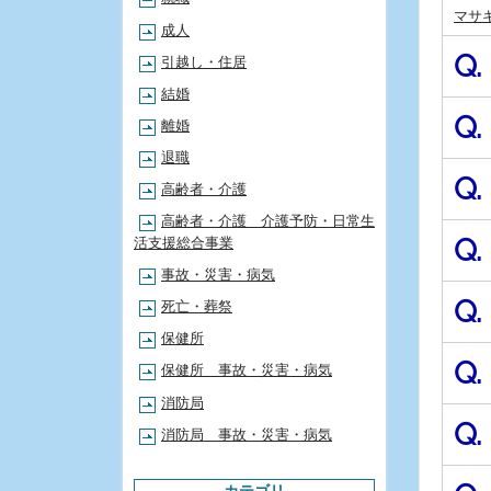
マサ
成人
Q.
引越し・住居
結婚
Q.
離婚
退職
Q.
高齢者・介護
高齢者・介護 介護予防・日常生
Q.
活支援総合事業
事故・災害・病気
Q.
死亡・葬祭
保健所
Q.
保健所 事故・災害・病気
消防局
Q.
消防局 事故・災害・病気
カテゴリ