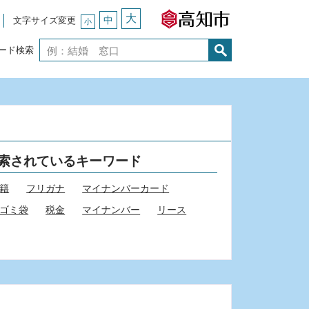
大
中
文字サイズ変更
小
ード検索
索されているキーワード
籍
フリガナ
マイナンバーカード
ゴミ袋
税金
マイナンバー
リース