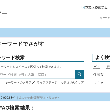
本文へ移動する
高知市コールセンター
キーワ
キーワードでさがす
ーワード検索
よく検
キーワードをスペースで区切って検索できます。
ゴミ
戸
住民票
ｔｈｅ
キーワードのクリア
ライフステージ・カテゴリのクリア
 0.0002 秒 )
|
あなたの検索履歴はありません
FAQ検索結果：