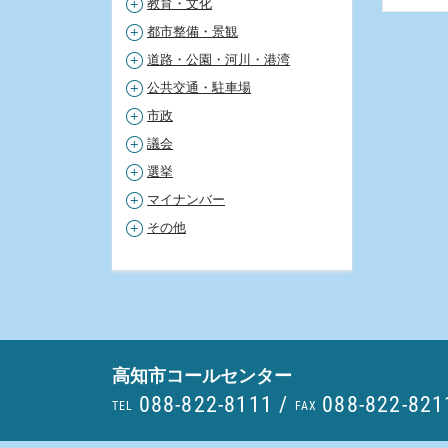
教育・文化
都市整備・景観
道路・公園・河川・港湾
公共交通・駐車場
市政
議会
選挙
マイナンバー
その他
高知市コールセンター
088-822-8111
/
088-822-821
TEL
FAX