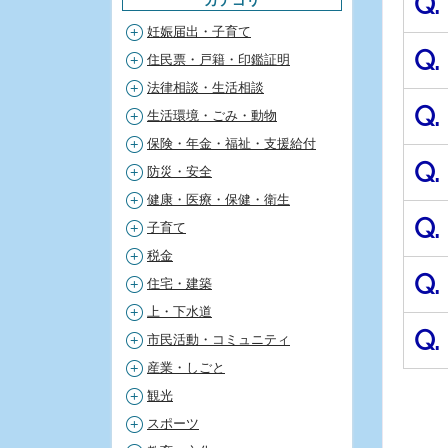
Q.
妊娠届出・子育て
Q.
住民票・戸籍・印鑑証明
法律相談・生活相談
Q.
生活環境・ごみ・動物
保険・年金・福祉・支援給付
Q.
防災・安全
健康・医療・保健・衛生
Q.
子育て
税金
Q.
住宅・建築
上・下水道
Q.
市民活動・コミュニティ
産業・しごと
観光
スポーツ