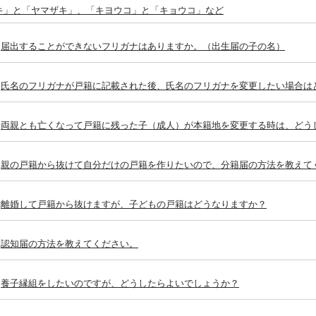
キ」と「ヤマザキ」、「キヨウコ」と「キョウコ」など
届出することができないフリガナはありますか。（出生届の子の名）
氏名のフリガナが戸籍に記載された後、氏名のフリガナを変更したい場合は
両親とも亡くなって戸籍に残った子（成人）が本籍地を変更する時は、どう
親の戸籍から抜けて自分だけの戸籍を作りたいので、分籍届の方法を教えて
離婚して戸籍から抜けますが、子どもの戸籍はどうなりますか？
認知届の方法を教えてください。
養子縁組をしたいのですが、どうしたらよいでしょうか？