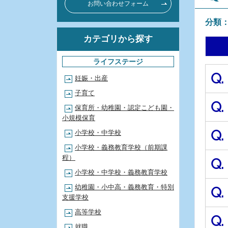
お問い合わせフォーム
分類
カテゴリから探す
ライフステージ
Q.
妊娠・出産
子育て
Q.
保育所・幼稚園・認定こども園・
小規模保育
Q.
小学校・中学校
小学校・義務教育学校（前期課
程）
Q.
小学校・中学校・義務教育学校
幼稚園・小中高・義務教育・特別
Q.
支援学校
高等学校
Q.
就職