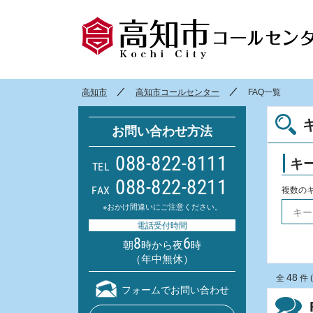
高知市
高知市コールセンター
FAQ一覧
お問い合わせ方法
088-822-8111
キ
TEL
088-822-8211
FAX
複数の
※おかけ間違いにご注意ください。
電話受付時間
8
6
朝
時から夜
時
（年中無休）
48
全
件 (
フォームでお問い合わせ