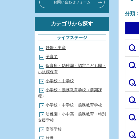
お問い合わせフォーム
分類
カテゴリから探す
ライフステージ
Q.
妊娠・出産
子育て
Q.
保育所・幼稚園・認定こども園・
小規模保育
Q.
小学校・中学校
小学校・義務教育学校（前期課
程）
Q.
小学校・中学校・義務教育学校
幼稚園・小中高・義務教育・特別
Q.
支援学校
高等学校
Q.
就職