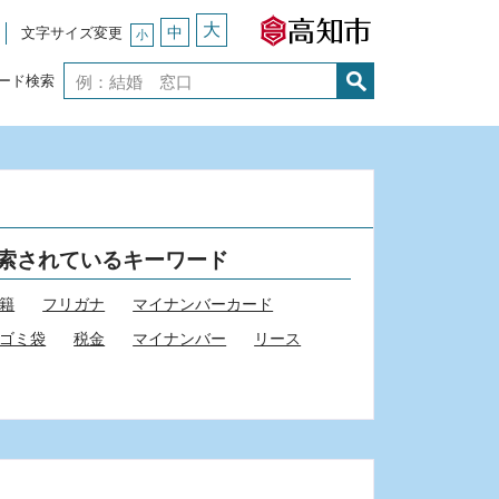
大
中
文字サイズ変更
小
ード検索
索されているキーワード
籍
フリガナ
マイナンバーカード
ゴミ袋
税金
マイナンバー
リース