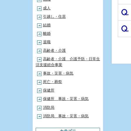
成人
Q.
引越し・住居
結婚
Q.
離婚
退職
高齢者・介護
高齢者・介護 介護予防・日常生
活支援総合事業
事故・災害・病気
死亡・葬祭
保健所
保健所 事故・災害・病気
消防局
消防局 事故・災害・病気
カテゴリ