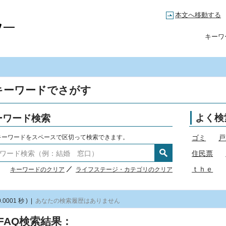
本文へ移動する
高知市コールセンター
キーワ
キーワードでさがす
ーワード検索
よく検
キーワードをスペースで区切って検索できます。
ゴミ
戸
住民票
ｔｈｅ
キーワードのクリア
ライフステージ・カテゴリのクリア
0.0001 秒 )
|
あなたの検索履歴はありません
FAQ検索結果：