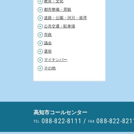
教育・文化
都市整備・景観
道路・公園・河川・港湾
公共交通・駐車場
市政
議会
選挙
マイナンバー
その他
高知市コールセンター
088-822-8111
/
088-822-821
TEL
FAX