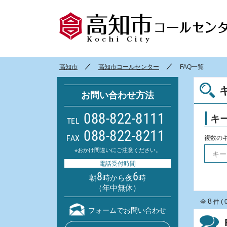
高知市
高知市コールセンター
FAQ一覧
お問い合わせ方法
088-822-8111
キ
TEL
088-822-8211
FAX
複数の
※おかけ間違いにご注意ください。
電話受付時間
8
6
朝
時から夜
時
（年中無休）
8
全
件 ( 
フォームでお問い合わせ