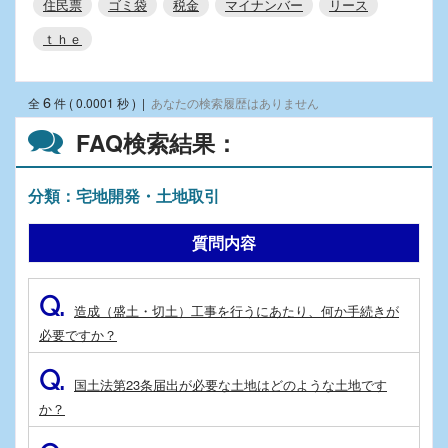
住民票
ゴミ袋
税金
マイナンバー
リース
ｔｈｅ
6
全
件 ( 0.0001 秒 )
|
あなたの検索履歴はありません
FAQ検索結果：
分類：宅地開発・土地取引
質問内容
Q.
造成（盛土・切土）工事を行うにあたり、何か手続きが
必要ですか？
Q.
国土法第23条届出が必要な土地はどのような土地です
か？