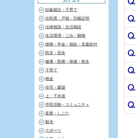
Q.
妊娠届出・子育て
Q.
住民票・戸籍・印鑑証明
法律相談・生活相談
Q.
生活環境・ごみ・動物
保険・年金・福祉・支援給付
Q.
防災・安全
健康・医療・保健・衛生
Q.
子育て
税金
Q.
住宅・建築
上・下水道
Q.
市民活動・コミュニティ
産業・しごと
観光
スポーツ