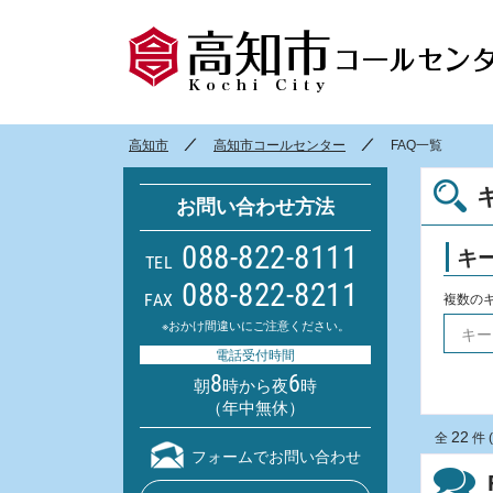
高知市
高知市コールセンター
FAQ一覧
お問い合わせ方法
088-822-8111
キ
TEL
088-822-8211
FAX
複数の
※おかけ間違いにご注意ください。
電話受付時間
8
6
朝
時から夜
時
（年中無休）
22
全
件 (
フォームでお問い合わせ