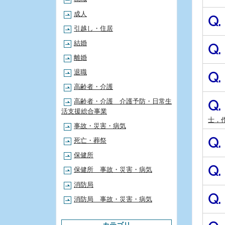
成人
Q.
引越し・住居
結婚
Q.
離婚
退職
Q.
高齢者・介護
Q.
高齢者・介護 介護予防・日常生
活支援総合事業
士，
事故・災害・病気
Q.
死亡・葬祭
保健所
Q.
保健所 事故・災害・病気
消防局
Q.
消防局 事故・災害・病気
カテゴリ