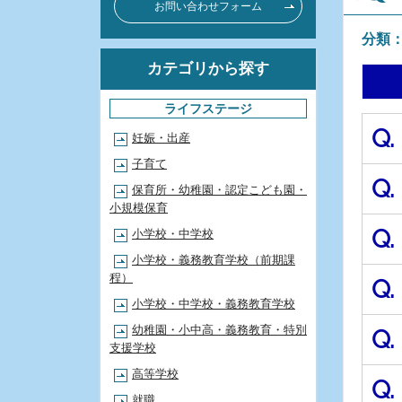
お問い合わせフォーム
分類
カテゴリから探す
ライフステージ
Q.
妊娠・出産
子育て
Q.
保育所・幼稚園・認定こども園・
小規模保育
Q.
小学校・中学校
小学校・義務教育学校（前期課
程）
Q.
小学校・中学校・義務教育学校
幼稚園・小中高・義務教育・特別
Q.
支援学校
高等学校
Q.
就職