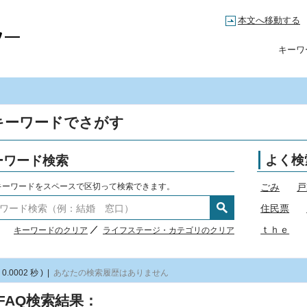
本文へ移動する
高知市コールセンター
キーワ
キーワードでさがす
ーワード検索
よく検
キーワードをスペースで区切って検索できます。
ごみ
戸
住民票
ｔｈｅ
キーワードのクリア
ライフステージ・カテゴリのクリア
 0.0002 秒 )
|
あなたの検索履歴はありません
FAQ検索結果：