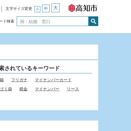
大
中
文字サイズ変更
小
ード検索
索されているキーワード
籍
フリガナ
マイナンバーカード
ゴミ袋
税金
マイナンバー
リース