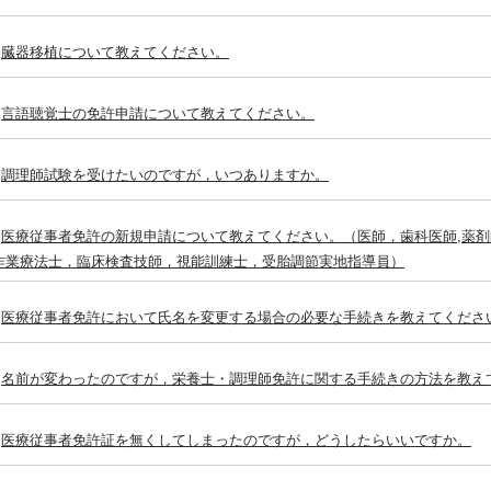
臓器移植について教えてください。
言語聴覚士の免許申請について教えてください。
調理師試験を受けたいのですが，いつありますか。
医療従事者免許の新規申請について教えてください。（医師，歯科医師,薬
作業療法士，臨床検査技師，視能訓練士，受胎調節実地指導員）
医療従事者免許において氏名を変更する場合の必要な手続きを教えてくださ
名前が変わったのですが，栄養士・調理師免許に関する手続きの方法を教え
医療従事者免許証を無くしてしまったのですが，どうしたらいいですか。