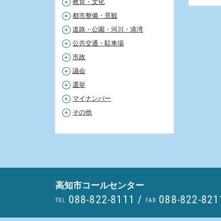
教育・文化
都市整備・景観
道路・公園・河川・港湾
公共交通・駐車場
市政
議会
選挙
マイナンバー
その他
高知市コールセンター
088-822-8111
/
088-822-821
TEL
FAX